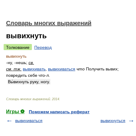
Словарь многих выражений
вывихнуть
Толкование
Перевод
вывихнуть
-ну, -нешь;
св.
см. тж.
вывихивать
,
вывихиваться
что
Получить вывих;
повредить себе что-л.
Вы́вихнуть руку, ногу.
Словарь многих выражений
.
2014
.
Игры ⚽
Поможем написать реферат
вывихиваться
вывихнуться