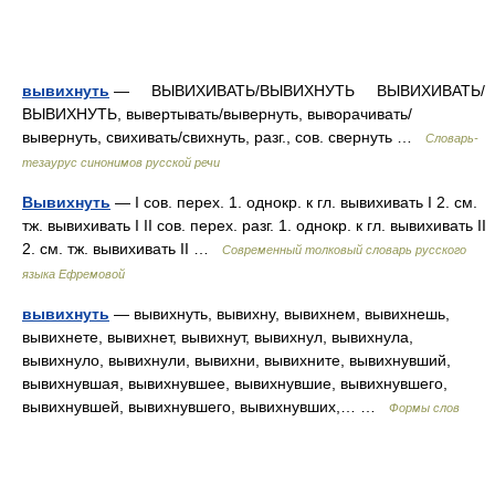
вывихнуть
— ВЫВИХИВАТЬ/ВЫВИХНУТЬ ВЫВИХИВАТЬ/
ВЫВИХНУТЬ, вывертывать/вывернуть, выворачивать/
вывернуть, свихивать/свихнуть, разг., сов. свернуть …
Словарь-
тезаурус синонимов русской речи
Вывихнуть
— I сов. перех. 1. однокр. к гл. вывихивать I 2. см.
тж. вывихивать I II сов. перех. разг. 1. однокр. к гл. вывихивать II
2. см. тж. вывихивать II …
Современный толковый словарь русского
языка Ефремовой
вывихнуть
— вывихнуть, вывихну, вывихнем, вывихнешь,
вывихнете, вывихнет, вывихнут, вывихнул, вывихнула,
вывихнуло, вывихнули, вывихни, вывихните, вывихнувший,
вывихнувшая, вывихнувшее, вывихнувшие, вывихнувшего,
вывихнувшей, вывихнувшего, вывихнувших,… …
Формы слов