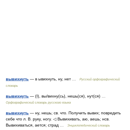
вывихнуть
— в ывихнуть, ну, нет …
Русский орфографический
словарь
вывихнуть
— (I), вы/вихну(сь), нешь(ся), нут(ся) …
Орфографический словарь русского языка
вывихнуть
— ну, нешь; св. что. Получить вывих; повредить
себе что л. В. руку, ногу. ◁ Вывихивать, аю, аешь; нсв.
Вывихиваться, ается; страд …
Энциклопедический словарь